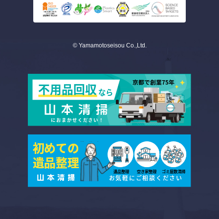
© Yamamotoseisou Co.,Ltd.