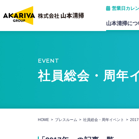
営業日カレ
山本清掃につ
会社概要
産業廃棄物中間処理
EVENT
保有許可・所属団体
パソコンデータ破壊処分
社員総会・周年
グリストラップ清掃
HOME
プレスルーム
社員総会・周年イベント
201