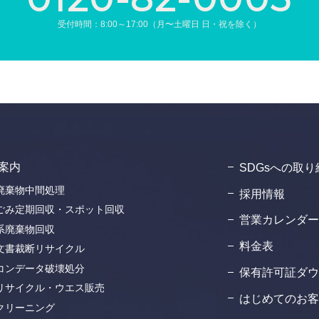
受付時間：8:00～17:00（月〜土曜日 日・祝を除く）
案内
SDGsへの取り
廃棄物中間処理
採用情報
ごみ定期回収・スポット回収
営業カレンダー
系廃棄物回収
料金表
文書裁断リサイクル
コンデータ破壊処分
保有許可証ダウ
リサイクル・ウエス販売
はじめてのお客
クリーニング