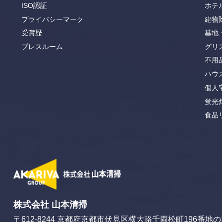
ISO認証
ホテ
プライバシーマーク
建物
受賞歴
墓地
プレスルーム
グリ
不用
ハウ
個人
蛍光
食品
株式会社 山本清掃
〒612-8244
京都府京都市伏見区横大路千両松町196番地の