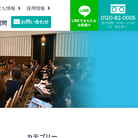
立ち情報
採用情報
0120-82-0005
お問い合わせ
質問
受付時間：8:00～17:00
（日・祝を除く）
沿革
機密文書裁断リサイクル
プレスルーム
墓地・霊園の清掃管理
食品リサイクル
カテゴリー