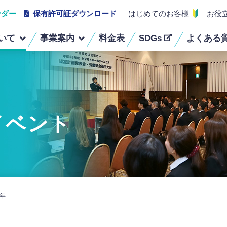
ンダー
保有許可証ダウンロード
はじめてのお客様
お役
いて
事業案内
料金表
SDGs
よくある
経営理念
事業ごみ定期回収・
組織図
医療系廃棄物回収
スポット回収
保有車両・機器
受賞歴
古着リサイクル・
建物除菌清掃業務
イベント
ウエス販売
不用品・粗大ごみ回収
蛍光灯・畳・リサイクル
7年