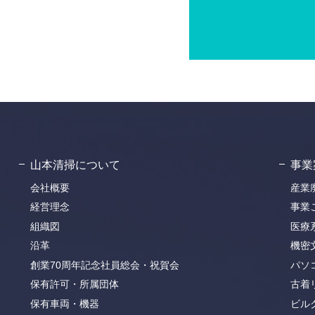
山本清掃について
事業
会社概要
産業
経営理念
事業
組織図
医療
沿革
機密
創業70周年記念社員総会・祝賀会
パソ
保有許可・所属団体
古着
保有車両・機器
ビル