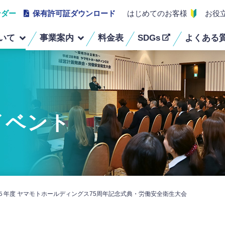
ンダー
保有許可証ダウンロード
はじめてのお客様
お役
いて
事業案内
料金表
SDGs
よくある
経営理念
事業ごみ定期回収・
組織図
医療系廃棄物回収
スポット回収
保有車両・機器
受賞歴
古着リサイクル・
建物除菌清掃業務
イベント
ウエス販売
不用品・粗大ごみ回収
蛍光灯・畳・リサイクル
５年度 ヤマモトホールディングス75周年記念式典・労働安全衛生大会