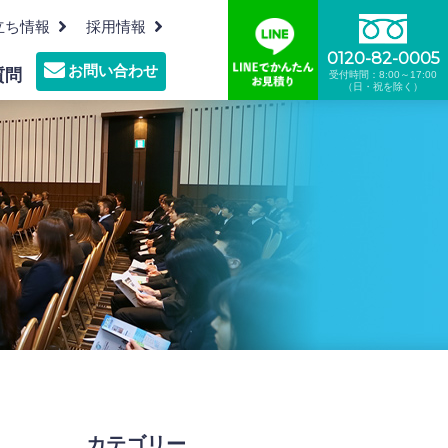
立ち情報
採用情報
0120-82-0005
お問い合わせ
質問
受付時間：8:00～17:00
（日・祝を除く）
沿革
機密文書裁断リサイクル
プレスルーム
墓地・霊園の清掃管理
食品リサイクル
カテゴリー