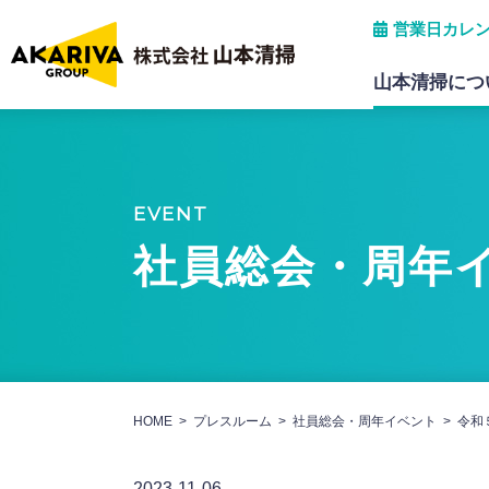
営業日カレ
山本清掃につ
会社概要
産業廃棄物中間処理
EVENT
保有許可・所属団体
パソコンデータ破壊処分
社員総会・周年
グリストラップ清掃
HOME
プレスルーム
社員総会・周年イベント
令和
2023-11-06