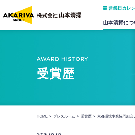
営業日カレ
山本清掃につ
会社概要
産業廃棄物中間処理
AWARD HISTORY
保有許可・所属団体
パソコンデータ破壊処分
受賞歴
グリストラップ清掃
HOME
プレスルーム
受賞歴
京都環境事業協同組合
2026-03-03