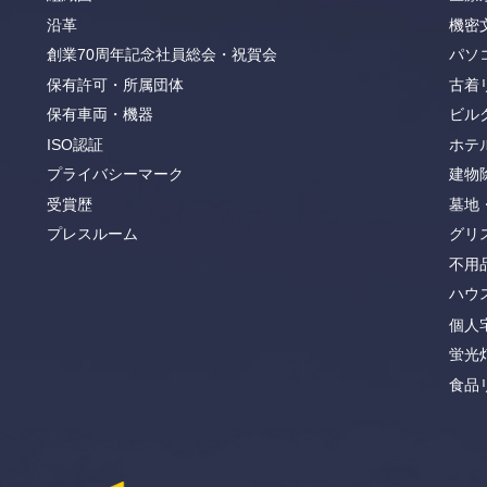
沿革
機密
創業70周年記念社員総会・祝賀会
パソ
保有許可・所属団体
古着
保有車両・機器
ビル
ISO認証
ホテ
プライバシーマーク
建物
受賞歴
墓地
プレスルーム
グリ
不用
ハウ
個人
蛍光
食品