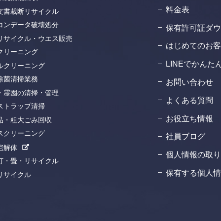
料金表
文書裁断リサイクル
コンデータ破壊処分
保有許可証ダウ
リサイクル・ウエス販売
はじめてのお客
クリーニング
LINEでかん
ルクリーニング
除菌清掃業務
お問い合わせ
・霊園の清掃・管理
よくある質問
ストラップ清掃
お役立ち情報
品・粗大ごみ回収
スクリーニング
社員ブログ
宅解体
個人情報の取り
灯・畳・リサイクル
保有する個人情
リサイクル