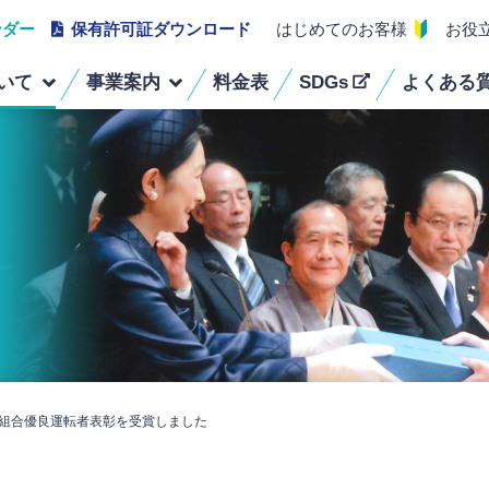
ンダー
保有許可証ダウンロード
はじめてのお客様
お役
いて
事業案内
料金表
SDGs
よくある
経営理念
事業ごみ定期回収・
組織図
医療系廃棄物回収
スポット回収
保有車両・機器
受賞歴
古着リサイクル・
建物除菌清掃業務
ウエス販売
不用品・粗大ごみ回収
蛍光灯・畳・リサイクル
 組合優良運転者表彰を受賞しました