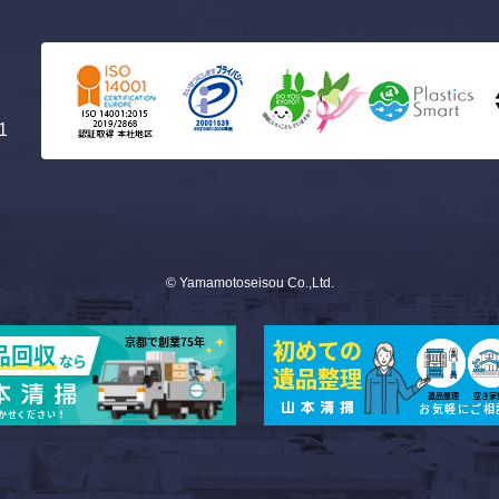
1
© Yamamotoseisou Co.,Ltd.