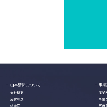
山本清掃について
事業
会社概要
産業
経営理念
事業
組織図
医療