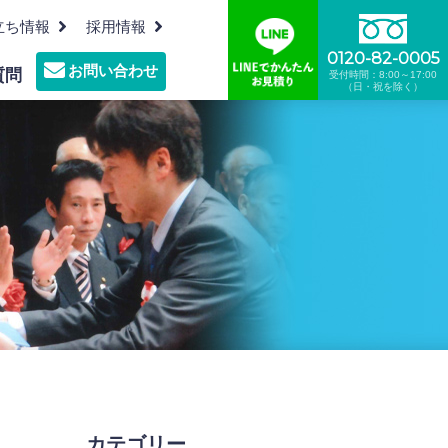
立ち情報
採用情報
0120-82-0005
お問い合わせ
質問
受付時間：8:00～17:00
（日・祝を除く）
沿革
機密文書裁断リサイクル
プレスルーム
墓地・霊園の清掃管理
食品リサイクル
カテゴリー