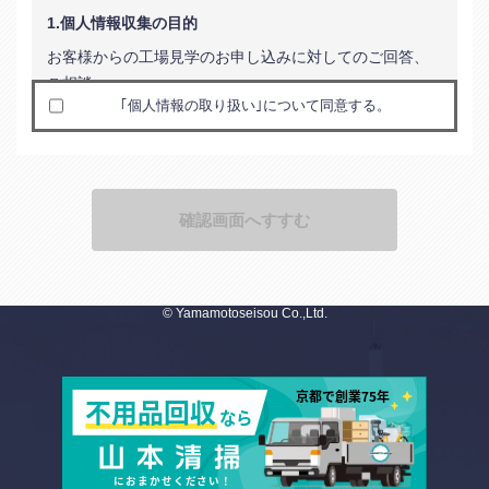
1.個人情報収集の目的
お客様からの工場見学のお申し込みに対してのご回答、
ご相談。
｢個人情報の取り扱い｣について同意する。
2.個人情報の利用
上記の個人情報収集の目的以外には一切使用いたしませ
ん。
3.個人情報の管理
収集しました個人情報は、厳正な管理の元で漏えい、滅
失又はき損がないように適切な措置を講じます。また、
© Yamamotoseisou Co.,Ltd.
お客様の同意なしに、第三者へ提供することは一切ござ
いません。
4.個人情報提供の任意性と生じる結果
お客様が個人情報を提供されるかどうかはご本人の任意
ですが、ご提供いただけないときは、お客様のご要望に
お応えすることは出来かねます。