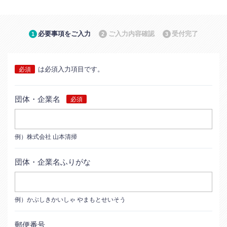
必要事項を
ご入力
ご入力内容
確認
受付完了
1
2
3
は必須入力項目です。
団体・企業名
例）株式会社 山本清掃
団体・企業名ふりがな
例）かぶしきかいしゃ やまもとせいそう
郵便番号