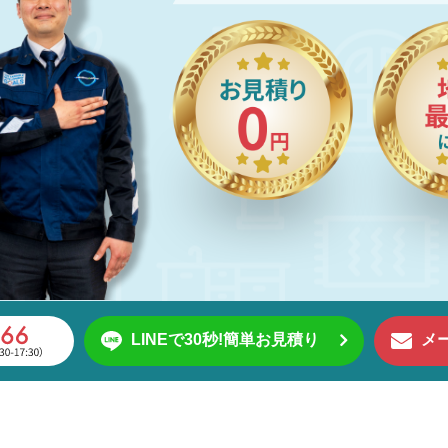
ゴミ屋敷清掃
遺品整理
LINEで30秒!簡単お見積り
メ