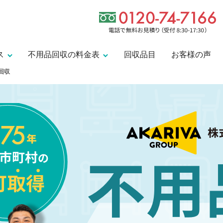
ス
不用品回収の料金表
回収品目
お客様の声
回収
引越しに伴う不用品回収
遺品整理の料金表
粗大ゴミの回収・処分
ゴミ屋敷清掃の料金表