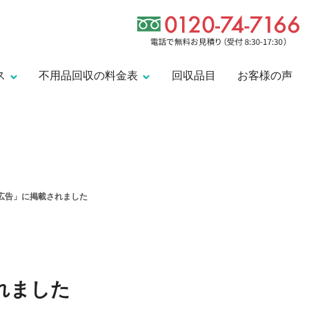
ス
不用品回収の料金表
回収品目
お客様の声
C広告」に掲載されました
引越しに伴う不用品回収
遺品整理の料金表
粗大ゴミの回収・処分
ゴミ屋敷清掃の料金表
れました