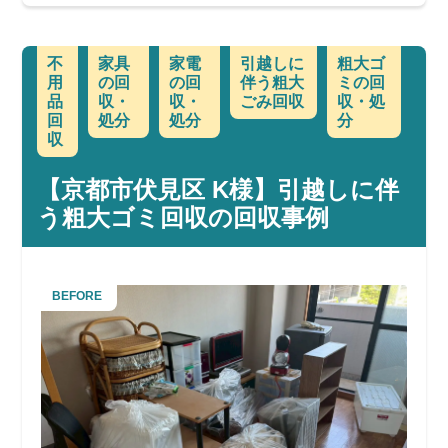
不
家具
家電
引越しに
粗大ゴ
用
の回
の回
伴う粗大
ミの回
品
収・
収・
ごみ回収
収・処
回
処分
処分
分
収
【京都市伏見区 K様】引越しに伴
う粗大ゴミ回収の回収事例
BEFORE