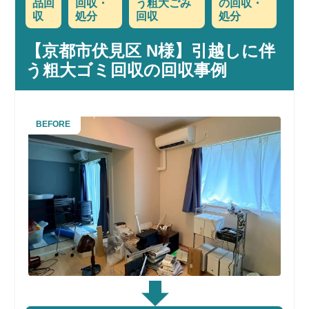
品回
回収・
う粗大ごみ
の回収・
収
処分
回収
処分
【京都市伏見区 N様】引越しに伴
う粗大ゴミ回収の回収事例
BEFORE