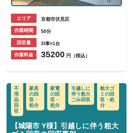
エリア
京都市伏見区
作業時間
50分
回収量
2t車×1台
35200
作業料金
円（税込）
不
家具
家電
引越しに
粗大ゴ
用
の回
の回
伴う粗大
ミの回
品
収・
収・
ごみ回収
収・処
回
処分
処分
分
収
【城陽市 Y様】引越しに伴う粗大