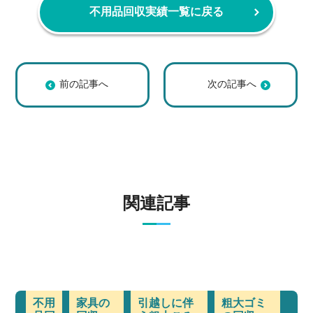
不用品回収実績一覧に戻る
【京都市西京区 O
【京都市北区 Y
様】家財整理に伴
様】家財整理に伴
う粗大ゴミ回収の
う粗大ゴミ回収の
回収事例
回収事例
関連記事
不用
家具の
引越しに伴
粗大ゴミ