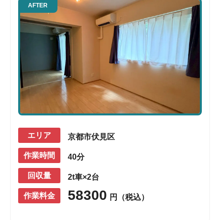
AFTER
エリア
京都市伏見区
作業時間
40分
回収量
2t車×2台
58300
作業料金
円（税込）