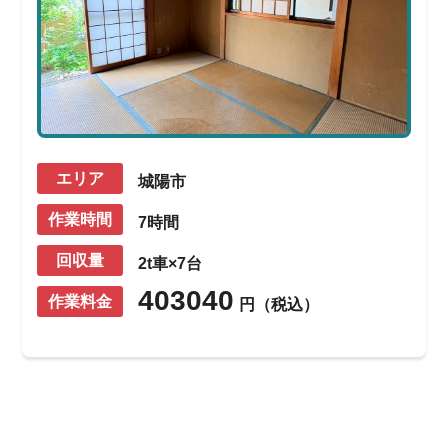
エリア
城陽市
作業時間
7時間
回収量
2t車×7台
403040
作業料金
円（税込）