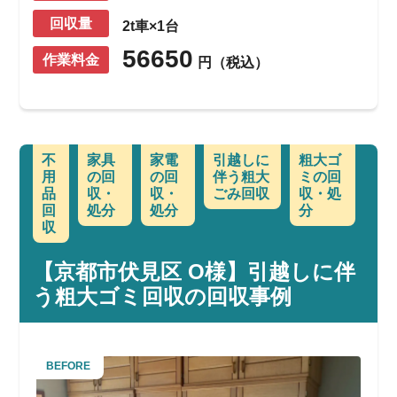
回収量
2t車×1台
56650
作業料金
円（税込）
不
家具
家電
引越しに
粗大ゴ
用
の回
の回
伴う粗大
ミの回
品
収・
収・
ごみ回収
収・処
回
処分
処分
分
収
【京都市伏見区 O様】引越しに伴
う粗大ゴミ回収の回収事例
BEFORE