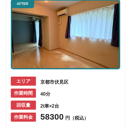
AFTER
エリア
京都市伏見区
作業時間
40分
回収量
2t車×2台
58300
作業料金
円（税込）