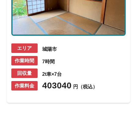
エリア
城陽市
作業時間
7時間
回収量
2t車×7台
403040
作業料金
円（税込）