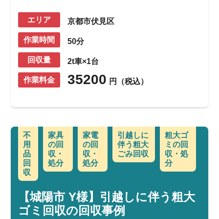
エリア
京都市伏見区
作業時間
50分
回収量
2t車×1台
35200
作業料金
円（税込）
不
家具
家電
引越しに
粗大ゴ
用
の回
の回
伴う粗大
ミの回
品
収・
収・
ごみ回収
収・処
回
処分
処分
分
収
【城陽市 Y様】引越しに伴う粗大
ゴミ回収の回収事例