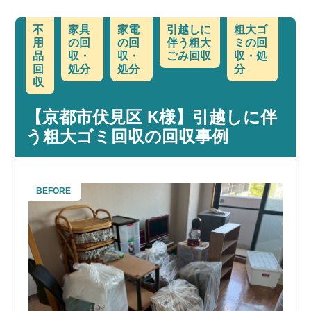
不
家具
家電
引越しに
粗大ゴ
用
の回
の回
伴う粗大
ミの回
品
収・
収・
ごみ回収
収・処
回
処分
処分
分
収
【京都市伏見区 K様】引越しに伴
う粗大ゴミ回収の回収事例
BEFORE