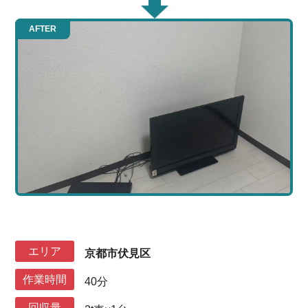
AFTER
エリア
京都市伏見区
作業時間
40分
回収量