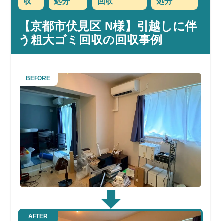
収
処分
回収
処分
【京都市伏見区 N様】引越しに伴
う粗大ゴミ回収の回収事例
BEFORE
AFTER