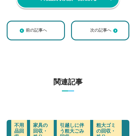
【京都市右京区 H
【京都市山科区 S
様】引越しに伴う
様】引越しに伴う
粗大ゴミ回収の回
粗大ゴミ回収の回
収事例
収事例
関連記事
不用
家具の
引越しに伴
粗大ゴミ
品回
回収・
う粗大ごみ
の回収・