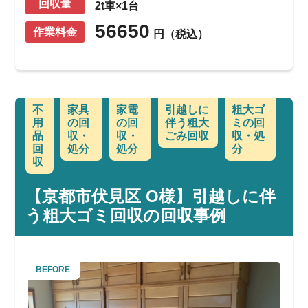
回収量
2t車×1台
56650
作業料金
円（税込）
不
家具
家電
引越しに
粗大ゴ
用
の回
の回
伴う粗大
ミの回
品
収・
収・
ごみ回収
収・処
回
処分
処分
分
収
【京都市伏見区 O様】引越しに伴
う粗大ゴミ回収の回収事例
BEFORE