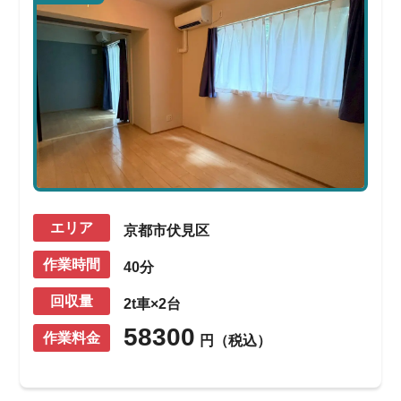
エリア
京都市伏見区
作業時間
40分
回収量
2t車×2台
58300
作業料金
円（税込）