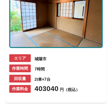
エリア
城陽市
作業時間
7時間
回収量
2t車×7台
403040
作業料金
円（税込）