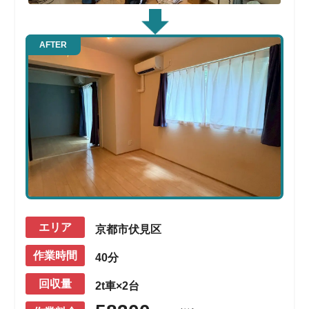
AFTER
エリア
京都市伏見区
作業時間
40分
回収量
2t車×2台