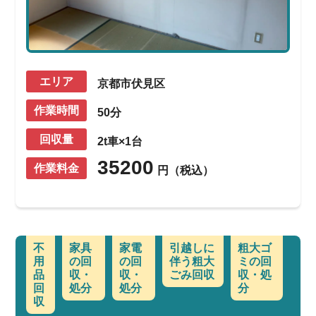
エリア
京都市伏見区
作業時間
50分
回収量
2t車×1台
35200
作業料金
円（税込）
不
家具
家電
引越しに
粗大ゴ
用
の回
の回
伴う粗大
ミの回
品
収・
収・
ごみ回収
収・処
回
処分
処分
分
収