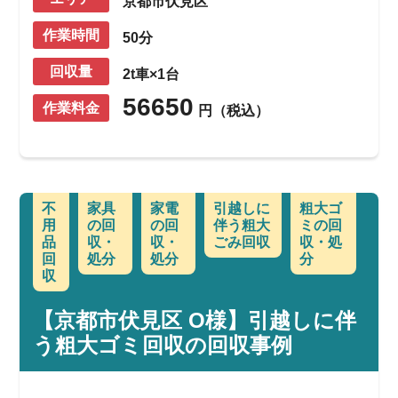
京都市伏見区
作業時間
50分
回収量
2t車×1台
56650
作業料金
円（税込）
不
家具
家電
引越しに
粗大ゴ
用
の回
の回
伴う粗大
ミの回
品
収・
収・
ごみ回収
収・処
回
処分
処分
分
収
【京都市伏見区 O様】引越しに伴
う粗大ゴミ回収の回収事例