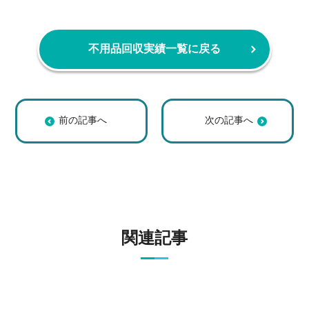
不用品回収実績一覧に戻る
【京都市右京区Y
【宇治市 S様】家
様】引越しに伴う
財整理に伴う粗大
粗大ゴミ回収の回
ゴミ回収の回収事
収事例
例
関連記事