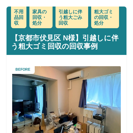
不用
家具の
引越しに伴
粗大ゴミ
品回
回収・
う粗大ごみ
の回収・
収
処分
回収
処分
【京都市伏見区 N様】引越しに伴
う粗大ゴミ回収の回収事例
BEFORE