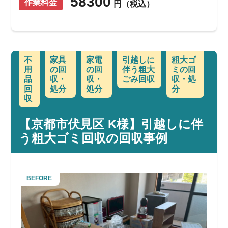
58300
作業料金
円（税込）
不
家具
家電
引越しに
粗大ゴ
用
の回
の回
伴う粗大
ミの回
品
収・
収・
ごみ回収
収・処
回
処分
処分
分
収
【京都市伏見区 K様】引越しに伴
う粗大ゴミ回収の回収事例
BEFORE