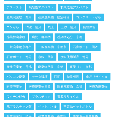
アスベスト
飛散性アスベスト
非飛散性アスベスト
産業廃棄物 費用
産業廃棄物 勘定科目
コンクリートがら
コンがら
汚泥 処分
残土
土砂 処分
積替保管
感染性廃棄物
病院 廃棄物
感染物処分 京都
一般廃棄物京都市
一般廃棄物 京都市
石膏ボード 回収
石膏ボード 処分
水銀 回収
水銀使用製品 処分
産業廃棄物 電池
廃棄物回収 京都
事業ゴミ 京都
パソコン廃棄
データ破壊
汚泥
特別管理
食品リサイクル
医療廃棄物
医療廃棄物回収
医療廃棄物 京都
医療系廃棄物
ワクチン処分
プラスチック
資源リサイクル
廃プラスチック類
ペットボトル
事業系ペットボトル
産業廃棄物 契約
産業廃棄物 再委託
事業系一般廃棄物