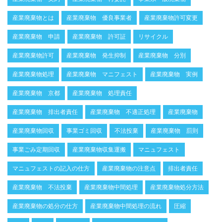
産業廃棄物とは
産業廃棄物 優良事業者
産業廃棄物許可変更
産業廃棄物 申請
産業廃棄物 許可証
リサイクル
産業廃棄物許可
産業廃棄物 発生抑制
産業廃棄物 分別
産業廃棄物処理
産業廃棄物 マニフェスト
産業廃棄物 実例
産業廃棄物 京都
産業廃棄物 処理責任
産業廃棄物 排出者責任
産業廃棄物 不適正処理
産業廃棄物
産業廃棄物回収
事業ゴミ回収
不法投棄
産業廃棄物 罰則
事業ごみ定期回収
産業廃棄物収集運搬
マニュフェスト
マニュフェストの記入の仕方
産業廃棄物の注意点
排出者責任
産業廃棄物 不法投棄
産業廃棄物中間処理
産業廃棄物処分方法
産業廃棄物の処分の仕方
産業廃棄物中間処理の流れ
圧縮