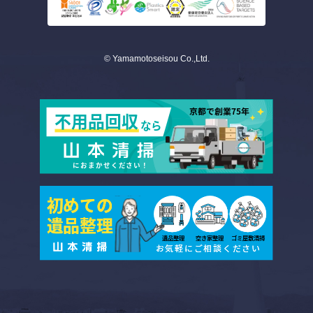
© Yamamotoseisou Co.,Ltd.