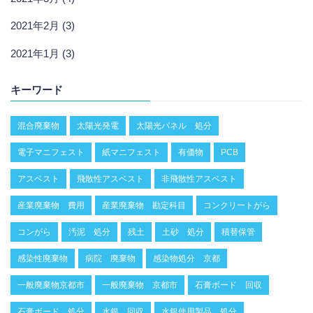
2021年2月 (3)
2021年1月 (3)
キーワード
混合廃棄物
太陽光発電
太陽光パネル 処分
電子マニフェスト
紙マニフェスト
有価物
PCB
アスベスト
飛散性アスベスト
非飛散性アスベスト
産業廃棄物 費用
産業廃棄物 勘定科目
コンクリートがら
コンがら
汚泥 処分
残土
土砂 処分
積替保管
感染性廃棄物
病院 廃棄物
感染物処分 京都
一般廃棄物京都市
一般廃棄物 京都市
石膏ボード 回収
石膏ボード 処分
水銀 回収
水銀使用製品 処分