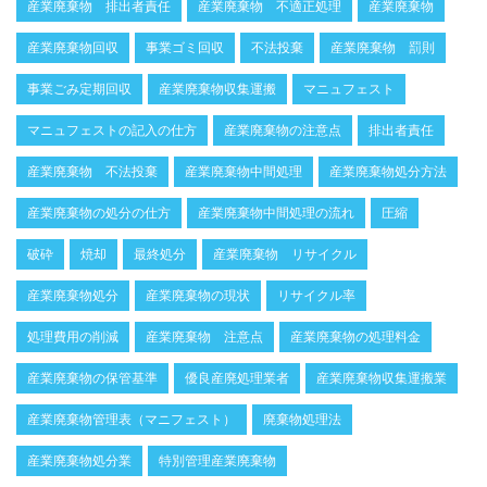
産業廃棄物 排出者責任
産業廃棄物 不適正処理
産業廃棄物
産業廃棄物回収
事業ゴミ回収
不法投棄
産業廃棄物 罰則
事業ごみ定期回収
産業廃棄物収集運搬
マニュフェスト
マニュフェストの記入の仕方
産業廃棄物の注意点
排出者責任
産業廃棄物 不法投棄
産業廃棄物中間処理
産業廃棄物処分方法
産業廃棄物の処分の仕方
産業廃棄物中間処理の流れ
圧縮
破砕
焼却
最終処分
産業廃棄物 リサイクル
産業廃棄物処分
産業廃棄物の現状
リサイクル率
処理費用の削減
産業廃棄物 注意点
産業廃棄物の処理料金
産業廃棄物の保管基準
優良産廃処理業者
産業廃棄物収集運搬業
産業廃棄物管理表（マニフェスト）
廃棄物処理法
産業廃棄物処分業
特別管理産業廃棄物