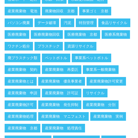
産業廃棄物 電池
廃棄物回収 京都
事業ゴミ 京都
パソコン廃棄
データ破壊
汚泥
特別管理
食品リサイクル
医療廃棄物
医療廃棄物回収
医療廃棄物 京都
医療系廃棄物
ワクチン処分
プラスチック
資源リサイクル
廃プラスチック類
ペットボトル
事業系ペットボトル
産業廃棄物 契約
産業廃棄物 再委託
事業系一般廃棄物
産業廃棄物とは
産業廃棄物 優良事業者
産業廃棄物許可変更
産業廃棄物 申請
産業廃棄物 許可証
リサイクル
産業廃棄物許可
産業廃棄物 発生抑制
産業廃棄物 分別
産業廃棄物処理
産業廃棄物 マニフェスト
産業廃棄物 実例
産業廃棄物 京都
産業廃棄物 処理責任