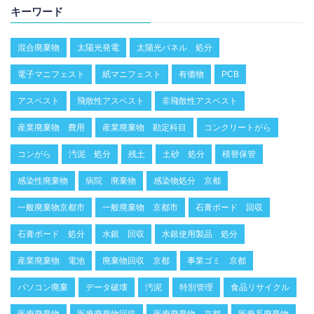
キーワード
混合廃棄物
太陽光発電
太陽光パネル 処分
電子マニフェスト
紙マニフェスト
有価物
PCB
アスベスト
飛散性アスベスト
非飛散性アスベスト
産業廃棄物 費用
産業廃棄物 勘定科目
コンクリートがら
コンがら
汚泥 処分
残土
土砂 処分
積替保管
感染性廃棄物
病院 廃棄物
感染物処分 京都
一般廃棄物京都市
一般廃棄物 京都市
石膏ボード 回収
石膏ボード 処分
水銀 回収
水銀使用製品 処分
産業廃棄物 電池
廃棄物回収 京都
事業ゴミ 京都
パソコン廃棄
データ破壊
汚泥
特別管理
食品リサイクル
医療廃棄物
医療廃棄物回収
医療廃棄物 京都
医療系廃棄物