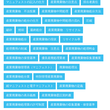
マニュフェストの記入の仕方
産業廃棄物の注意点
排出者責任
産業廃棄物 不法投棄
産業廃棄物中間処理
産業廃棄物処分方法
産業廃棄物の処分の仕方
産業廃棄物中間処理の流れ
圧縮
破砕
焼却
最終処分
産業廃棄物 リサイクル
産業廃棄物処分
産業廃棄物の現状
リサイクル率
処理費用の削減
産業廃棄物 注意点
産業廃棄物の処理料金
産業廃棄物の保管基準
優良産廃処理業者
産業廃棄物収集運搬業
産業廃棄物管理表（マニフェスト）
廃棄物処理法
産業廃棄物処分業
特別管理産業廃棄物
紙マニフェストと電子マニフェスト
産業廃棄物の定義
産業廃棄物の表示義務
産業廃棄物委託契約書
産業廃棄物処理業の許可制度
産業廃棄物の収集運搬・保管基準