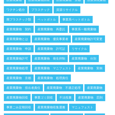
ワクチン処分
プラスチック
資源リサイクル
廃プラスチック類
ペットボトル
事業系ペットボトル
産業廃棄物 契約
産業廃棄物 再委託
事業系一般廃棄物
産業廃棄物とは
産業廃棄物 優良事業者
産業廃棄物許可変更
産業廃棄物 申請
産業廃棄物 許可証
リサイクル
産業廃棄物許可
産業廃棄物 発生抑制
産業廃棄物 分別
産業廃棄物処理
産業廃棄物 マニフェスト
産業廃棄物 実例
産業廃棄物 京都
産業廃棄物 処理責任
産業廃棄物 排出者責任
産業廃棄物 不適正処理
産業廃棄物
産業廃棄物回収
事業ゴミ回収
不法投棄
産業廃棄物 罰則
事業ごみ定期回収
産業廃棄物収集運搬
マニュフェスト