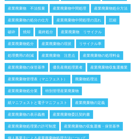
産業廃棄物 不法投棄
産業廃棄物中間処理
産業廃棄物処分方法
産業廃棄物の処分の仕方
産業廃棄物中間処理の流れ
圧縮
破砕
焼却
最終処分
産業廃棄物 リサイクル
産業廃棄物処分
産業廃棄物の現状
リサイクル率
処理費用の削減
産業廃棄物 注意点
産業廃棄物の処理料金
産業廃棄物の保管基準
優良産廃処理業者
産業廃棄物収集運搬業
産業廃棄物管理表（マニフェスト）
廃棄物処理法
産業廃棄物処分業
特別管理産業廃棄物
紙マニフェストと電子マニフェスト
産業廃棄物の定義
産業廃棄物の表示義務
産業廃棄物委託契約書
産業廃棄物処理業の許可制度
産業廃棄物の収集運搬・保管基準
個人事業主による産業廃棄物処理方法について