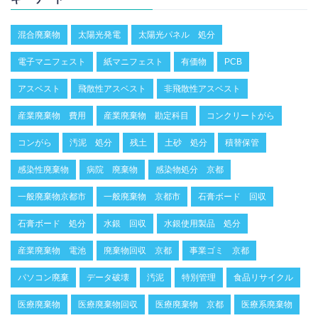
混合廃棄物
太陽光発電
太陽光パネル 処分
電子マニフェスト
紙マニフェスト
有価物
PCB
アスベスト
飛散性アスベスト
非飛散性アスベスト
産業廃棄物 費用
産業廃棄物 勘定科目
コンクリートがら
コンがら
汚泥 処分
残土
土砂 処分
積替保管
感染性廃棄物
病院 廃棄物
感染物処分 京都
一般廃棄物京都市
一般廃棄物 京都市
石膏ボード 回収
石膏ボード 処分
水銀 回収
水銀使用製品 処分
産業廃棄物 電池
廃棄物回収 京都
事業ゴミ 京都
パソコン廃棄
データ破壊
汚泥
特別管理
食品リサイクル
医療廃棄物
医療廃棄物回収
医療廃棄物 京都
医療系廃棄物