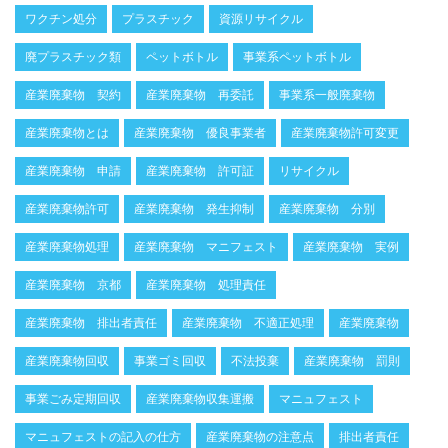
ワクチン処分
プラスチック
資源リサイクル
廃プラスチック類
ペットボトル
事業系ペットボトル
産業廃棄物 契約
産業廃棄物 再委託
事業系一般廃棄物
産業廃棄物とは
産業廃棄物 優良事業者
産業廃棄物許可変更
産業廃棄物 申請
産業廃棄物 許可証
リサイクル
産業廃棄物許可
産業廃棄物 発生抑制
産業廃棄物 分別
産業廃棄物処理
産業廃棄物 マニフェスト
産業廃棄物 実例
産業廃棄物 京都
産業廃棄物 処理責任
産業廃棄物 排出者責任
産業廃棄物 不適正処理
産業廃棄物
産業廃棄物回収
事業ゴミ回収
不法投棄
産業廃棄物 罰則
事業ごみ定期回収
産業廃棄物収集運搬
マニュフェスト
マニュフェストの記入の仕方
産業廃棄物の注意点
排出者責任