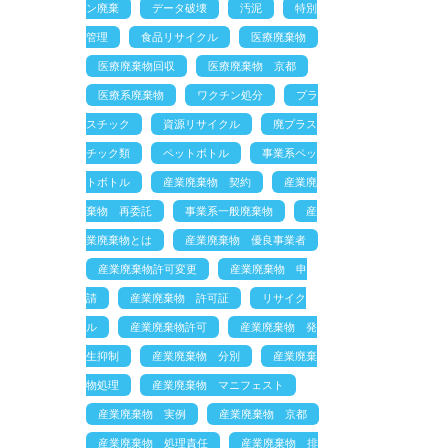
ン廃棄
データ破壊
汚泥
特別
管理
食品リサイクル
医療廃棄物
医療廃棄物回収
医療廃棄物 京都
医療系廃棄物
ワクチン処分
プラ
スチック
資源リサイクル
廃プラス
チック類
ペットボトル
事業系ペッ
トボトル
産業廃棄物 契約
産業廃
棄物 再委託
事業系一般廃棄物
産
業廃棄物とは
産業廃棄物 優良事業者
産業廃棄物許可変更
産業廃棄物 申
請
産業廃棄物 許可証
リサイク
ル
産業廃棄物許可
産業廃棄物 発
生抑制
産業廃棄物 分別
産業廃棄
物処理
産業廃棄物 マニフェスト
産業廃棄物 実例
産業廃棄物 京都
産業廃棄物 処理責任
産業廃棄物 排