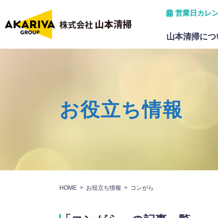
営業日カレ
山本清掃につ
会社概要
産業廃棄物中間処理
保有許可・所属団体
お役立ち情報
パソコンデータ破壊処分
グリストラップ清掃
HOME
お役立ち情報
コンがら