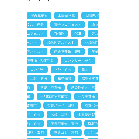
混合廃棄物
太陽光発電
太陽光パ
ネル 処分
電子マニフェスト
紙マ
ニフェスト
有価物
PCB
アス
ベスト
飛散性アスベスト
非飛散性
アスベスト
産業廃棄物 費用
産業
廃棄物 勘定科目
コンクリートがら
コンがら
汚泥 処分
残土
土砂 処分
積替保管
感染性廃棄
物
病院 廃棄物
感染物処分 京
都
一般廃棄物京都市
一般廃棄物
京都市
石膏ボード 回収
石膏ボー
ド 処分
水銀 回収
水銀使用製
品 処分
産業廃棄物 電池
廃棄物
回収 京都
事業ゴミ 京都
パソコ