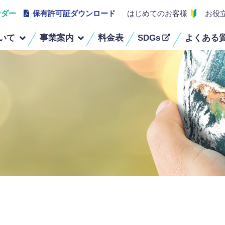
ンダー
保有許可証ダウンロード
はじめてのお客様
お役
いて
事業案内
料金表
SDGs
よくある
経営理念
事業ごみ定期回収・
組織図
医療系廃棄物回収
スポット回収
保有車両・機器
受賞歴
古着リサイクル・
建物除菌清掃業務
ウエス販売
不用品・粗大ごみ回収
蛍光灯・畳・リサイクル