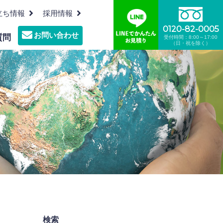
立ち情報
採用情報
0120-82-0005
お問い合わせ
質問
受付時間：8:00～17:00
（日・祝を除く）
沿革
機密文書裁断リサイクル
プレスルーム
墓地・霊園の清掃管理
食品リサイクル
検索