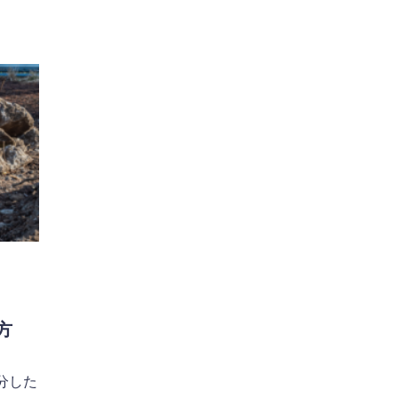
方
分した