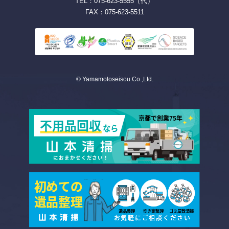
TEL：075-623-5555（代）
FAX：075-623-5511
© Yamamotoseisou Co.,Ltd.