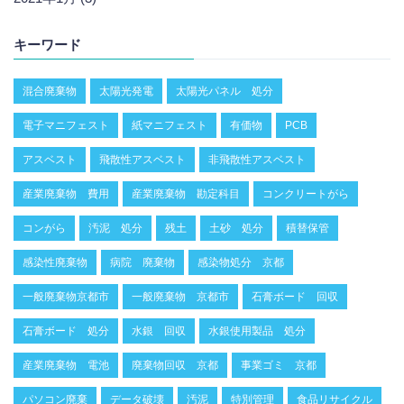
キーワード
混合廃棄物
太陽光発電
太陽光パネル 処分
電子マニフェスト
紙マニフェスト
有価物
PCB
アスベスト
飛散性アスベスト
非飛散性アスベスト
産業廃棄物 費用
産業廃棄物 勘定科目
コンクリートがら
コンがら
汚泥 処分
残土
土砂 処分
積替保管
感染性廃棄物
病院 廃棄物
感染物処分 京都
一般廃棄物京都市
一般廃棄物 京都市
石膏ボード 回収
石膏ボード 処分
水銀 回収
水銀使用製品 処分
産業廃棄物 電池
廃棄物回収 京都
事業ゴミ 京都
パソコン廃棄
データ破壊
汚泥
特別管理
食品リサイクル