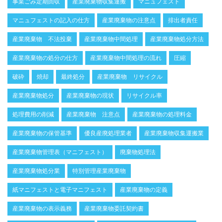
事業ごみ定期回収
産業廃棄物収集運搬
マニュフェスト
マニュフェストの記入の仕方
産業廃棄物の注意点
排出者責任
産業廃棄物 不法投棄
産業廃棄物中間処理
産業廃棄物処分方法
産業廃棄物の処分の仕方
産業廃棄物中間処理の流れ
圧縮
破砕
焼却
最終処分
産業廃棄物 リサイクル
産業廃棄物処分
産業廃棄物の現状
リサイクル率
処理費用の削減
産業廃棄物 注意点
産業廃棄物の処理料金
産業廃棄物の保管基準
優良産廃処理業者
産業廃棄物収集運搬業
産業廃棄物管理表（マニフェスト）
廃棄物処理法
産業廃棄物処分業
特別管理産業廃棄物
紙マニフェストと電子マニフェスト
産業廃棄物の定義
産業廃棄物の表示義務
産業廃棄物委託契約書