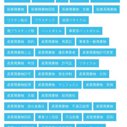
医療廃棄物
医療廃棄物回収
医療廃棄物 京都
医療系廃棄物
ワクチン処分
プラスチック
資源リサイクル
廃プラスチック類
ペットボトル
事業系ペットボトル
産業廃棄物 契約
産業廃棄物 再委託
事業系一般廃棄物
産業廃棄物とは
産業廃棄物 優良事業者
産業廃棄物許可変更
産業廃棄物 申請
産業廃棄物 許可証
リサイクル
産業廃棄物許可
産業廃棄物 発生抑制
産業廃棄物 分別
産業廃棄物処理
産業廃棄物 マニフェスト
産業廃棄物 実例
産業廃棄物 京都
産業廃棄物 処理責任
産業廃棄物 排出者責任
産業廃棄物 不適正処理
産業廃棄物
産業廃棄物回収
事業ゴミ回収
不法投棄
産業廃棄物 罰則