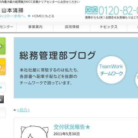
市内最大級の処理能力KCC京都クリアセンターにお任せください
«
○相方○
交付状況報告★
2011年5月30日