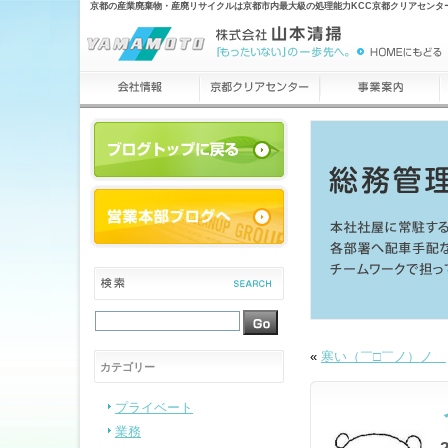
京都の産業廃棄物・産廃リサイクルは京都市内最大級の処理能力KCC京都クリアセンタ
«
寒い（￣□￣ノ）ノ
カテゴリー
プライベート
業務