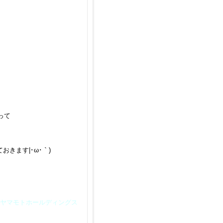
って
きます|･ω･｀)
ヤマモトホールディングス