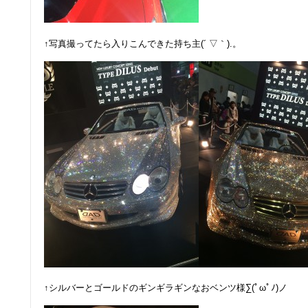
↑写真撮ってたら入りこんできた持ち主(´ ▽｀).。
↑シルバーとゴールドのギンギラギンなおベンツ様∑(ﾟωﾟﾉ)ノ