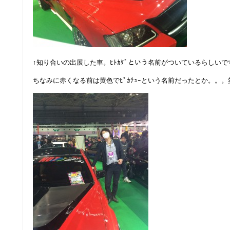
↑知り合いの出展した車。ﾋﾄｶｹﾞという名前がついているらしいで
ちなみに赤くなる前は黄色でﾋﾟｶﾁｭｰという名前だったとか。。。