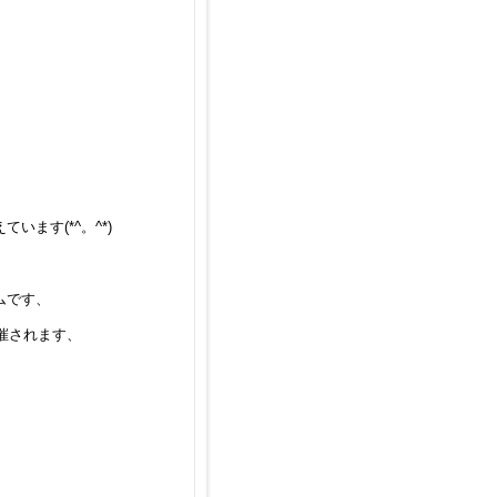
ます(*^。^*)
ムです、
催されます、