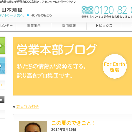
市内最大級の処理能力KCC京都クリアセンターにお任せください
«
東大谷万灯会
この夏のできごと！
2014年8月19日