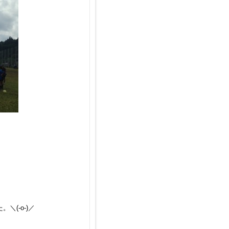
(-o-)／