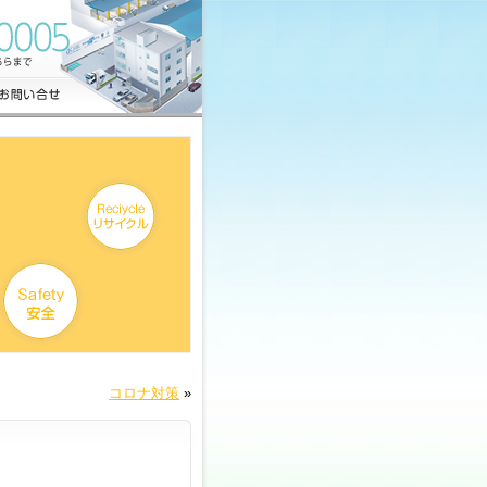
コロナ対策
»