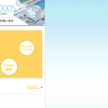
初出式。
»