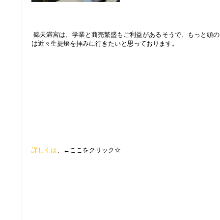
：
：
錦天満宮は、学業と商売繁盛もご利益があるそうで、もっと頭の
は近々生提燈を拝みに行きたいと思っております。
:
:
:
:
:
:
詳しくは
、←ここをクリック☆
:
:
: