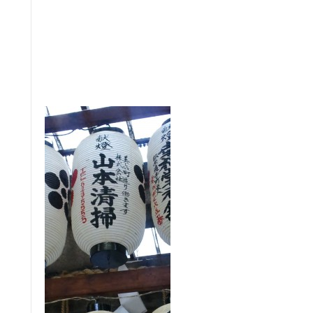
:
:
:
:
：
：
：
：
：
：
：
：
：