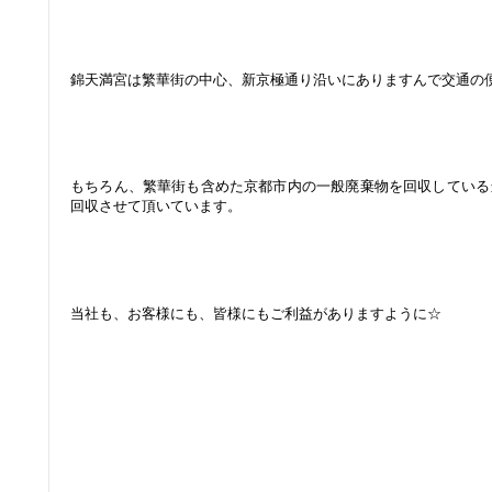
:
:
錦天満宮は繁華街の中心、新京極通り沿いにありますんで交通の
：
：
もちろん、繁華街も含めた京都市内の一般廃棄物を回収している
回収させて頂いています。
；
；
当社も、お客様にも、皆様にもご利益がありますように☆
：
：
：
：