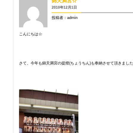
錦天満宮☆
2010年12月1日
投稿者：admin
こんにちは☆
：
：
さて、今年も錦天満宮の提燈(ちょうちん)も奉納させて頂きまし
：
：
：
：
：